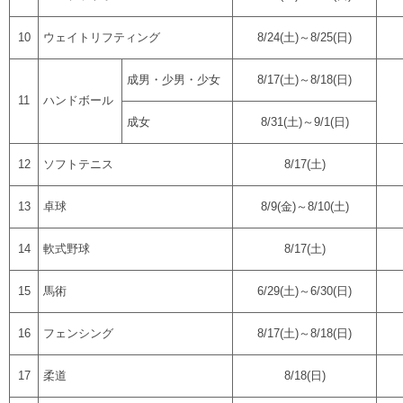
10
ウェイトリフティング
8/24(土)～8/25(日)
成男・少男・少女
8/17(土)～8/18(日)
11
ハンドボール
成女
8/31(土)～9/1(日)
12
ソフトテニス
8/17(土)
13
卓球
8/9(金)～8/10(土)
14
軟式野球
8/17(土)
15
馬術
6/29(土)～6/30(日)
16
フェンシング
8/17(土)～8/18(日)
17
柔道
8/18(日)