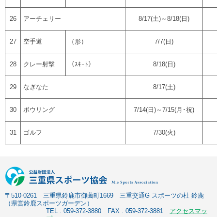
26
アーチェリー
8/17(土)～8/18(日)
27
空手道
（形）
7/7(日)
28
クレー射撃
（ｽｷｰﾄ）
8/18(日)
29
なぎなた
8/17(土)
30
ボウリング
7/14(日)～7/15(月･祝)
31
ゴルフ
7/30(火)
〒510-0261 三重県鈴鹿市御薗町1669 三重交通G スポーツの杜 鈴鹿
（県営鈴鹿スポーツガーデン）
TEL : 059-372-3880 FAX : 059-372-3881
アクセスマッ