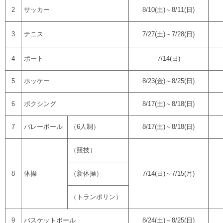
2
サッカー
8/10(土)～8/11(日)
3
テニス
7/27(土)～7/28(日)
4
ボート
7/14(日)
5
ホッケー
8/23(金)～8/25(日)
6
ボクシング
8/17(土)～8/18(日)
7
バレーボール
（6人制）
8/17(土)～8/18(日)
（競技）
8
体操
（新体操）
7/14(日)～7/15(月)
（トランポリン）
9
バスケットボール
8/24(土)～8/25(日)