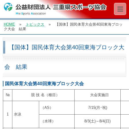
≡
HOME
»
トピックス
»
【国体】国民体育大会第40回東海ブロッ
ク大会 結果
【国体】国民体育大会第40回東海ブロック大
会 結果
国民体育大会第40回東海ブロック大会
№
競 技 名（種目）
大会実施日
（AS）
7/15(月･祝)
1
水泳
（水球）
8/3(土)～8/4(日)