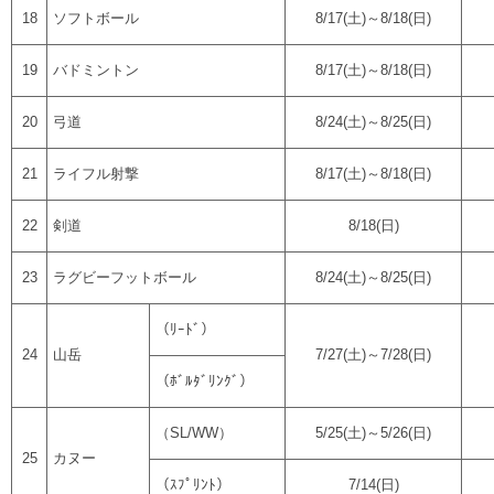
18
ソフトボール
8/17(土)～8/18(日)
19
バドミントン
8/17(土)～8/18(日)
20
弓道
8/24(土)～8/25(日)
21
ライフル射撃
8/17(土)～8/18(日)
22
剣道
8/18(日)
23
ラグビーフットボール
8/24(土)～8/25(日)
（ﾘｰﾄﾞ）
24
山岳
7/27(土)～7/28(日)
（ﾎﾞﾙﾀﾞﾘﾝｸﾞ）
（SL/WW）
5/25(土)～5/26(日)
25
カヌー
（ｽﾌﾟﾘﾝﾄ）
7/14(日)