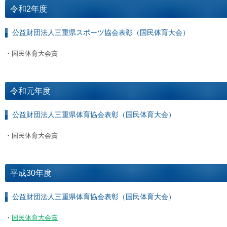
令和2年度
公益財団法人三重県スポーツ協会表彰（国民体育大会）
・国民体育大会賞
令和元年度
公益財団法人三重県体育協会表彰（国民体育大会）
・国民体育大会賞
平成30年度
公益財団法人三重県体育協会表彰（国民体育大会）
・
国民体育大会賞