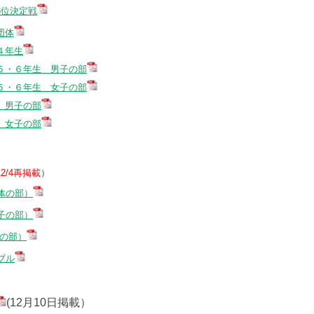
3位決定戦
団体
４年生
５・６年生 男子の部
５・６年生 女子の部
 男子の部
 女子の部
12/4再掲載
）
体の部）
子の部）
子の部）
ブル
(12月10日掲載）