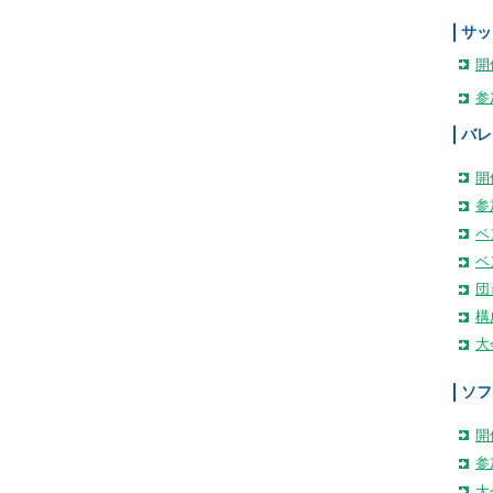
サッ
開
参
バレ
開
参
ベ
ベ
団
構
大
ソフ
開
参
大