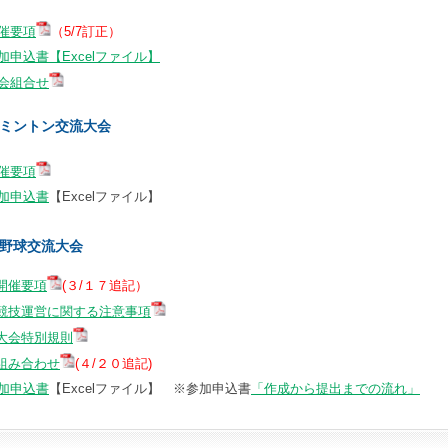
催要項
（5/7訂正）
加申込書【Excelファイル】
会組合せ
ミントン交流大会
催要項
加申込書
【Excelファイル】
野球交流大会
 開催要項
(３/１７追記）
 競技運営に関する注意事項
 大会特別規則
組み合わせ
(４/２０
追記)
加申込書
【Excelファイル】 ※参加申込書
「作成から提出までの流れ」