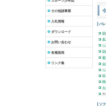
スポーツ少年団
その他諸事業
入札情報
バレ
ダウンロード
開
参
お問い合わせ
ベ
競
各種規程
審
リンク集
会
ベ
団
構
大
大
ソフ