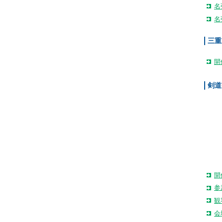
名
名
三重
開
剣道
開
参
観
会