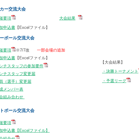
カー交流大会
催要項
大会結果
加申込書
【Excelファイル】
ーボール交流大会
催要項
※7/7改
一部会場の追加
加申込書
【Excelファイル】
【大会結果】
ンチスタッフの参加要件
・決勝トーナメント
ンチスタッフ変更届
・予選リーグ
員（選手）変更届
成メンバー表
会組み合わせ
トボール交流大会
催要項
加申込書【Excelファイル】
会組合せ