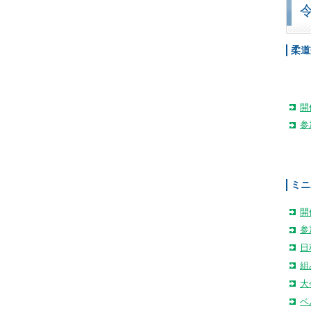
柔道
開
参
ミニ
開
参
日
組
大
ベ