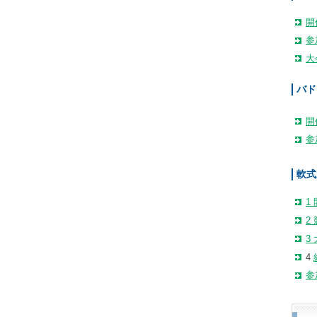
開
参
大
バド
開
参
軟式
1
2
3
4
参