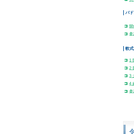
バド
開
参
軟式
1
2
3
4
参