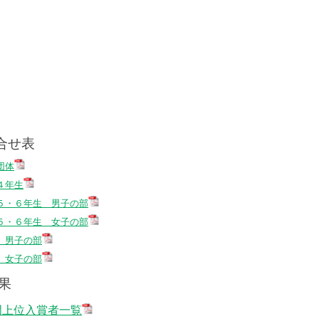
合せ表
団体
４年生
５・６年生 男子の部
５・６年生 女子の部
 男子の部
 女子の部
果
門上位入賞者一覧