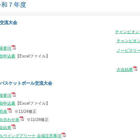
令和７年度
交流大会
チャンピオン
チャンピオ
催要項
ノービスリ
加申込書
【Excelファイル】
大会結果
バスケットボール交流大会
催要項
加申込書
【Excelファイル】
程表
※11/24修正
み合わせ表
※11/24修正
会結果
ルウイングアリーナ 会場注意事項