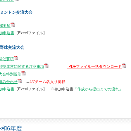
ミントン交流大会
催要項
加申込書
【Excelファイル】
野球交流大会
 開催要項
 競技運営に関する注意事項
PDFファイル一括ダウンロード
 大会特別規則
 組み合わせ
←
4/7チーム名入り掲載
加申込書
【Excelファイル】 ※参加申込書
「作成から提出までの流れ」
令和6年度