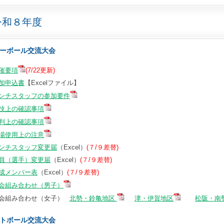
令和８年度
ーボール交流大会
催要項
(7/22更新)
加申込書
【Excelファイル】
ンチスタッフの参加要件
技上の確認事項
判上の確認事項
場使用上の注意
ンチスタッフ変更届
（Excel）
(７/９差替)
員（選手）変更届
（Excel）
(７/９差替)
成メンバー表
（Excel）
(７/９差替)
会組み合わせ（男子）
会組み合わせ（女子）
北勢・鈴亀地区
津・伊賀地区
松阪・南
トボール交流大会