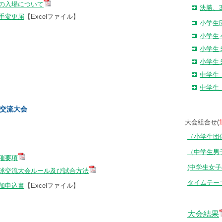
の入場について
決勝、
手変更届
【Excelファイル】
小学生
小学生
小学生
小学生
中学生
中学生
交流大会
大会組合せ(
（小学生団
（中学生男
催要項
(中学生女
球交流大会ルール及び試合方法
タイムテー
加申込書
【Excelファイル】
大会結果