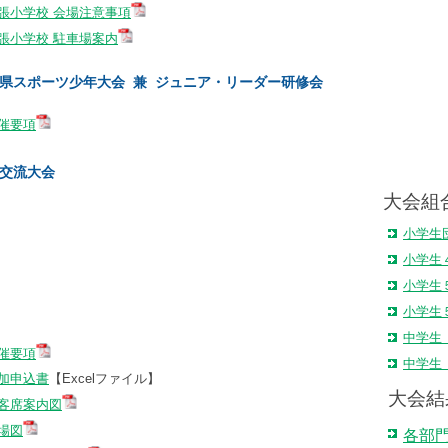
張小学校 会場注意事項
張小学校 駐車場案内
県スポーツ少年大会 兼 ジュニア・リーダー研修会
催要項
交流大会
大会組
小学生
小学生
小学生
小学生
中学生
催要項
中学生
加申込書
【Excelファイル】
大会結
客席案内図
場図
各部