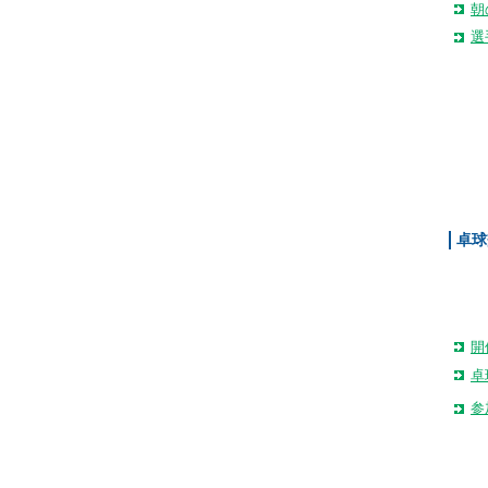
朝
選
卓球
開
卓
参