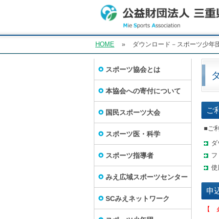
HOME
»
ダウンロード－スポーツ少年
スポーツ協会とは
本協会への寄付について
ご
国民スポーツ大会
■ご
スポーツ医・科学
ダ
スポーツ指導者
フ
使
みえ広域スポーツセンター
申
SCみえネットワーク
【 